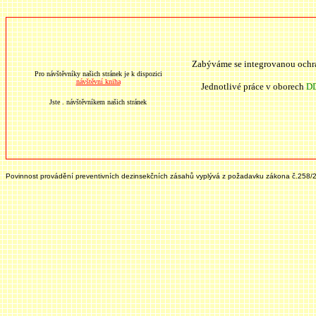
Zabýváme se integrovanou ochr
Pro návštěvníky našich stránek je k dispozici
návštěvní kniha
Jednotlivé práce v oborech
D
Jste
. návštěvníkem našich stránek
Povinnost provádění preventivních dezinsekčních zásahů vyplývá z požadavku zákona č.258/2