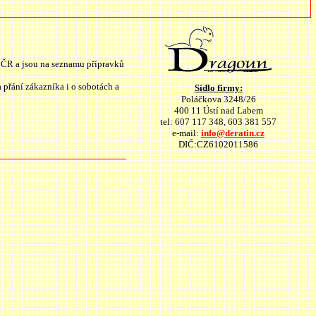
 ČR a jsou na seznamu přípravků
přání zákazníka i o sobotách a
Sídlo firmy:
Poláčkova 3248/26
400 11 Ústí nad Labem
tel: 607 117 348, 603 381 557
e-mail:
info@deratin.cz
DIČ:CZ6102011586