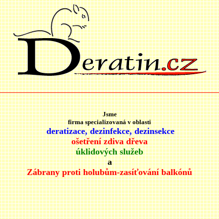
Jsme
fir
ma specializovaná v oblasti
deratizace, dezinfekce,
dezinsekce
ošetření zdiva dřeva
úklidových služeb
a
Zábrany proti holubům-zasíťování balkónů