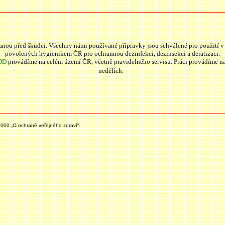
anou před
škůdci. Všechny námi používané přípravky jsou schválené pro použití v
povolených hygienikem ČR pro ochrannou dezinfekci, dezinsekci a deratizaci.
DD
provádíme na celém území ČR, včetně pravidelného servisu. Práci provádíme na 
nedělích.
000 „O ochraně veřejného zdraví“.